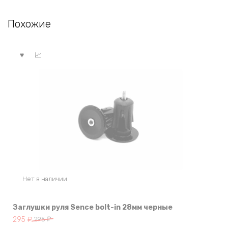
Похожие
Нет в наличии
Заглушки руля Sence bolt-in 28мм черные
Первоначальная
Текущая
295
₽
295
₽