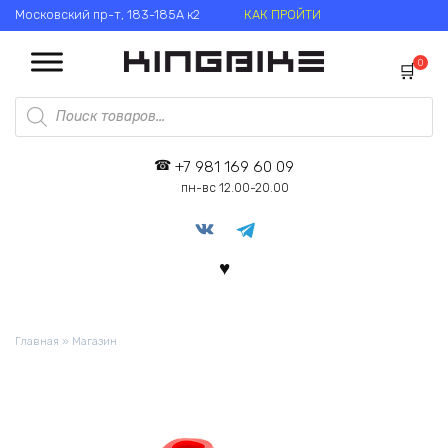
Перейти
Московский пр-т, 183-185А к2
КАК ПРОЙТИ
к
содержанию
0
Поиск
товаров
+7 981 169 60 09
пн-вс 12.00-20.00
Главная
»
Магазин