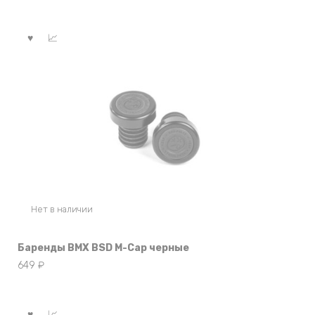
цена
цена:
составляла
295 ₽.
295 ₽.
Нет в наличии
Баренды BMX BSD M-Cap черные
649
₽