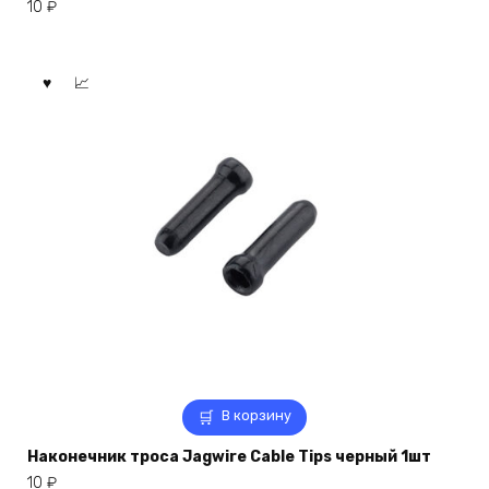
10
₽
В корзину
Наконечник троса Jagwire Cable Tips черный 1шт
10
₽