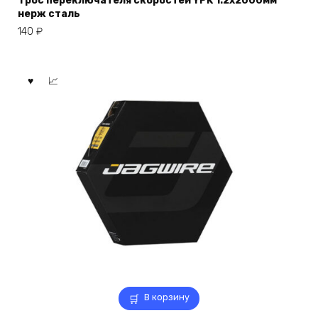
Трос переключателя скоростей YPK 1.2х2000мм
нерж сталь
140
₽
В корзину