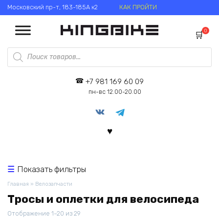
Перейти
Московский пр-т, 183-185А к2
КАК ПРОЙТИ
к
содержанию
0
Поиск
товаров
+7 981 169 60 09
пн-вс 12.00-20.00
Показать фильтры
Главная
»
Велозапчасти
Тросы и оплетки для велосипеда
Цены:
Отображение 1–20 из 29