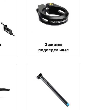
ы
Зажимы
подседельные