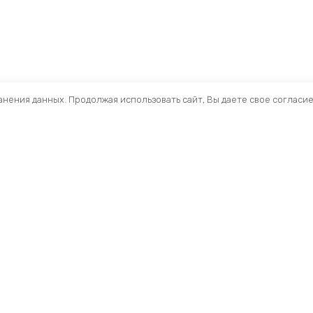
ранения данных. Продолжая использовать сайт, Вы даете свое согласи
Помощь
Раздел
Способы оплаты
Велосип
Способы доставки
Аксессуа
Договор — оферта
Велозапч
О нас
Управлен
Профиль
Вилки и 
Мои заказы
Рамы и ф