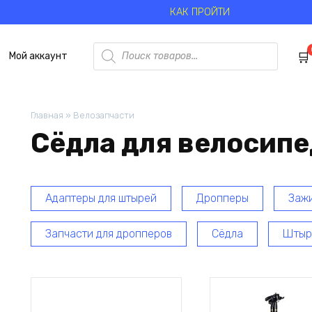
КАК ПРОЙТИ
Поиск
Мой аккаунт
товаров
Главная
»
Велозапчасти
Сёдла для велосип
Адаптеры для штырей
Дропперы
Заж
Запчасти для дропперов
Сёдла
Штыр