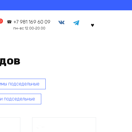
0
+7 981 169 60 09
пн-вс 12.00-20.00
едов
имы подседельные
и подседельные