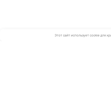
Этот сайт использует cookie для х
Санкт-Петербург, Московский пр-т, 183-185Ак2
Как нас найти
Тел:
8 (981) 169-60-09
Email:
info@kingbike.ru
12.00 – 20.00 без выходных