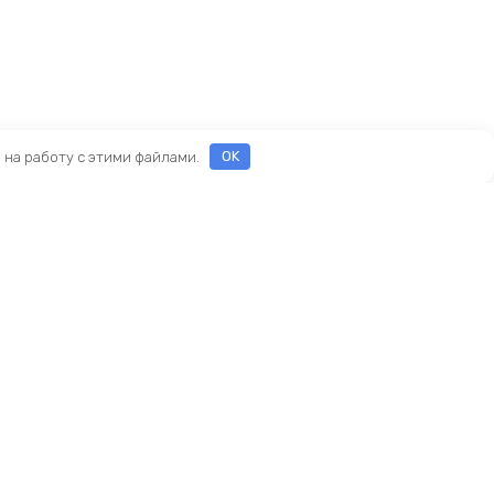
е на работу с этими файлами.
OK
ы
еды
ры
Новый KINGBIKE.RU
асти
ие
амортизаторы
реймсеты