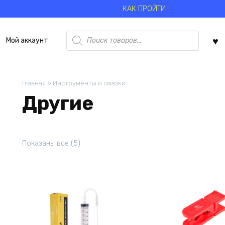
КАК ПРОЙТИ
Поиск
Мой аккаунт
товаров
Главная
»
Инструменты и смазки
Другие
Цены:
Показаны все (5)
по
возрастанию