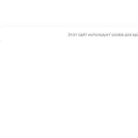
Этот сайт использует cookie для х
Санкт-Петербург, Московский пр-т, 183-185Ак2
Как нас найти
Тел:
8 (981) 169-60-09
Email:
info@kingbike.ru
12.00 – 20.00 без выходных