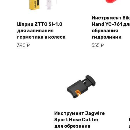
Инструмент Bi
Шприц ZTTO SI-1.0
Hand YC-761 дл
В корзи
для заливания
обрезания
В корзину
герметика в колеса
гидролинии
390
₽
555
₽
Инструмент Jagwire
Sport Hose Cutter
В корзину
для обрезания