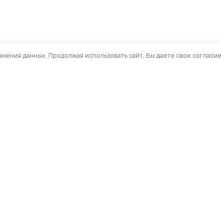
ранения данных. Продолжая использовать сайт, Вы даете свое согласи
Помощь
Раздел
Способы оплаты
Велосип
Способы доставки
Аксессуа
Договор — оферта
Велозапч
О нас
Управлен
Профиль
Вилки и 
Мои заказы
Рамы и ф