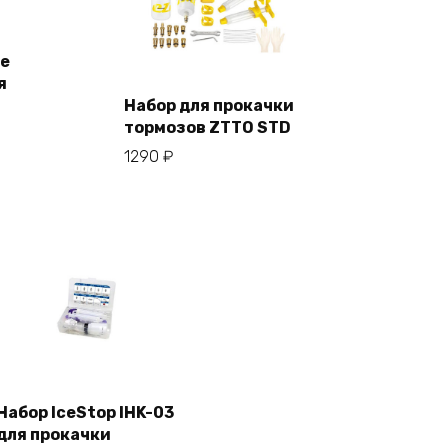
ke
я
ну
Набор для прокачки
В корзину
тормозов ZTTO STD
1290
₽
Набор IceStop IHK-03
для прокачки
В корзину