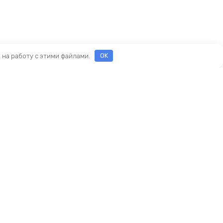
е на работу с этими файлами.
OK
ы
еды
ры
Новый KINGBIKE.RU
асти
ие
амортизаторы
реймсеты