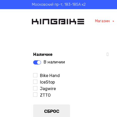
Перейти
Московский пр-т, 183-185А к2
к
содержанию
Магазин
Наличие
В наличии
Bike Hand
IceStop
Jagwire
ZTTO
СБРОС