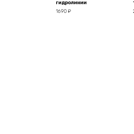
гидролинии
1690
₽