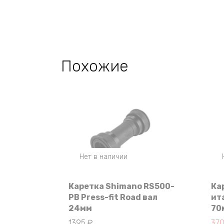
Похожие
Нет в наличии
Каретка Shimano RS500-
Ка
PB Press-fit Road вал
ит
24мм
70
Пер
Те
1395
₽
37