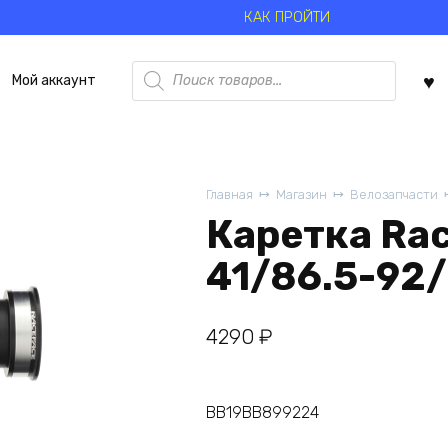
КАК ПРОЙТИ
Поиск
Мой аккаунт
товаров
Главная
Магазин
Велозапчасти
Каретка Rac
41/86.5-92
4290
₽
BB19BB899224