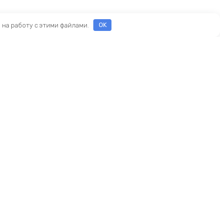
е на работу с этими файлами.
OK
ы
еды
ры
Новый KINGBIKE.RU
асти
ие
амортизаторы
реймсеты