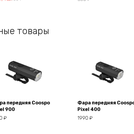
на
а:
тавляла
0 ₽.
0 ₽.
ные товары
ра передняя Coospo
Фара передняя Coosp
el 900
Pixel 400
В корзину
В корзину
50
₽
1990
₽