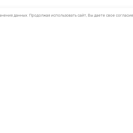
ранения данных. Продолжая использовать сайт, Вы даете свое согласи
Помощь
Раздел
Способы оплаты
Велосип
Способы доставки
Аксессуа
Договор — оферта
Велозапч
О нас
Управлен
Профиль
Вилки и 
Мои заказы
Рамы и ф