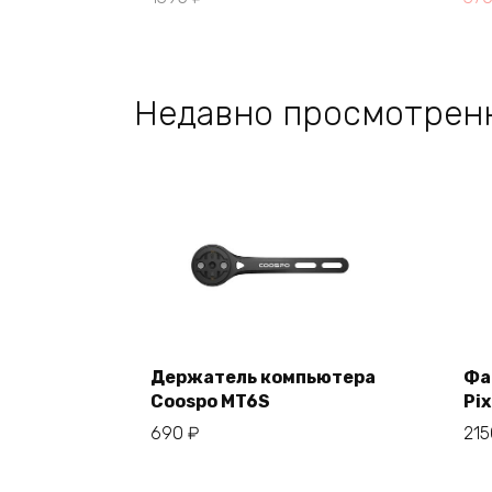
це
цен
сос
370
370
Недавно просмотрен
Держатель компьютера
Фа
Coospo MT6S
Pix
В корзину
690
₽
21