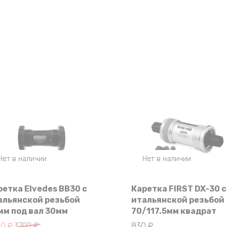
Нет в наличии
Нет в наличии
ретка Elvedes BB30 с
Каретка FIRST DX-30 с
альянской резьбой
итальянской резьбой
мм под вал 30мм
70/117.5мм квадрат
воначальная
кущая
00
₽
3700
₽
830
₽