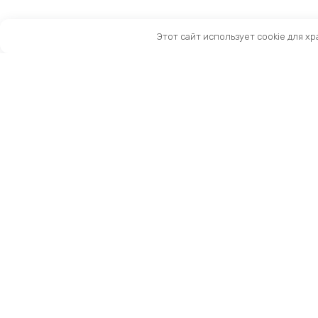
Этот сайт использует cookie для х
Санкт-Петербург, Московский пр-т, 183-185Ак2
Как нас найти
Тел:
8 (981) 169-60-09
Email:
info@kingbike.ru
12.00 – 20.00 без выходных