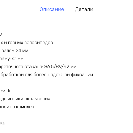
Описание
Детали
2
х и горных велосипедов
 валом 24 мм
аму: 41 мм
реточного стакана: 86.5/89/92 мм
обработкой для более надежной фиксации
ss fit
одшипники скольжения
ходит в комплект
вка