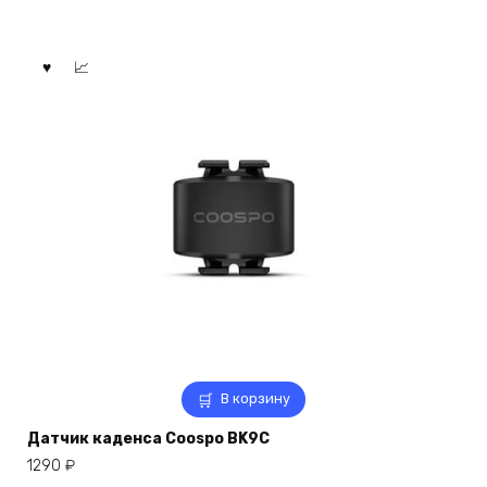
В корзину
Датчик каденса Coospo BK9C
1290
₽