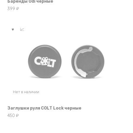
Баренды Odi черные
399
₽
Нет в наличии
Заглушки руля COLT Lock черные
450
₽