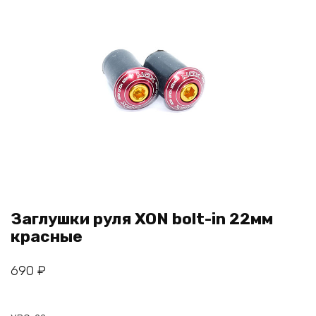
Заглушки руля XON bolt-in 22мм
красные
690
₽