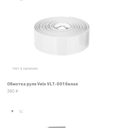
Нет в наличии
Обмотка руля Velo VLT-001 белая
380
₽