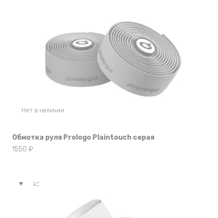
Нет в наличии
Обмотка руля Prologo Plaintouch серая
1550
₽