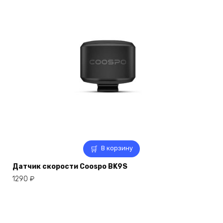
В корзину
Датчик скорости Coospo BK9S
1290
₽