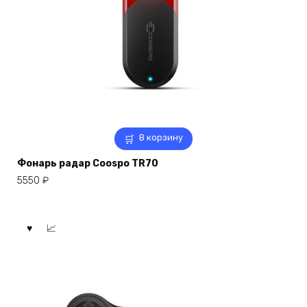
В корзину
Фонарь радар Coospo TR70
5550
₽