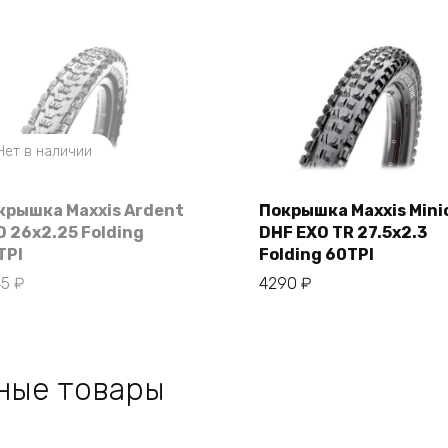
Нет в наличии
крышка Maxxis Ardent
Покрышка Maxxis Mini
O 26х2.25 Folding
DHF EXO TR 27.5х2.3
В корзину
TPI
Folding 60TPI
45
₽
4290
₽
ные товары