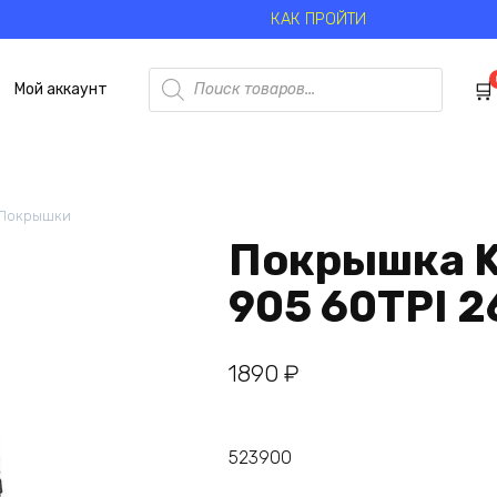
КАК ПРОЙТИ
Поиск
Мой аккаунт
товаров
Покрышки
Покрышка K
905 60TPI 2
1890
₽
523900