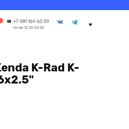
0
+7 981 169 60 09
пн-вс 12.00-20.00
enda K-Rad K-
6х2.5"