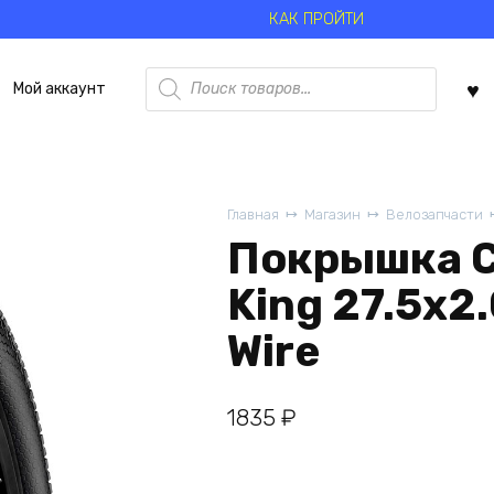
КАК ПРОЙТИ
Поиск
Мой аккаунт
товаров
Главная
Магазин
Велозапчасти
Покрышка C
King 27.5х2
Wire
1835
₽