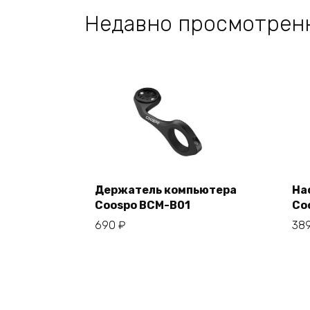
Недавно просмотрен
Держатель компьютера
На
Coospo BCM-B01
Co
В корзину
690
₽
38