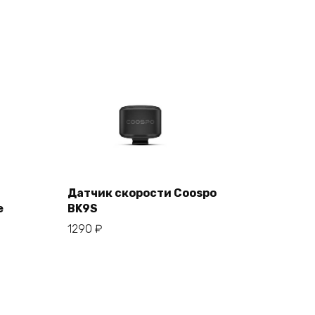
Датчик скорости Coospo
е
BK9S
В корзину
1290
₽