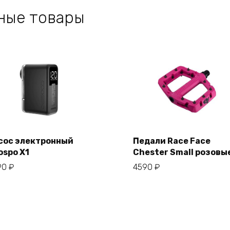
ные товары
сос электронный
Педали Race Face
ospo X1
Chester Small розовы
В корзину
В корзину
90
₽
4590
₽