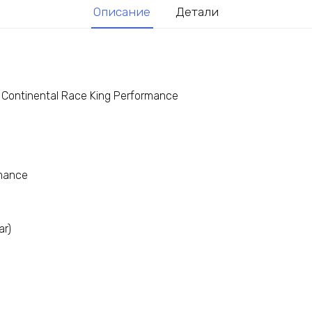
Описание
Детали
 Continental Race King Performance
mance
ar)