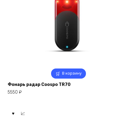
В корзину
Фонарь радар Coospo TR70
5550
₽