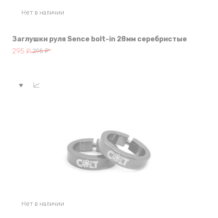
Нет в наличии
Заглушки руля Sence bolt-in 28мм серебристые
Первоначальная
Текущая
295
₽
295
₽
цена
цена:
составляла
295 ₽.
295 ₽.
Нет в наличии