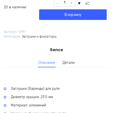
Количество
295 ₽.
товара
20 в наличии
Заглушки
В корзину
руля
Sence
bolt-
Артикул:
12197
in
Категория:
Заглушки и фиксаторы
23.5мм
золотые
Sence
Описание
Детали
Заглушки (баренды) для руля
Диаметр крышки: 23.5 мм
Материал: алюминий