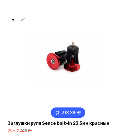
В корзину
Заглушки руля Sence bolt-in 23.5мм красные
Первоначальная
Текущая
295
₽
295
₽