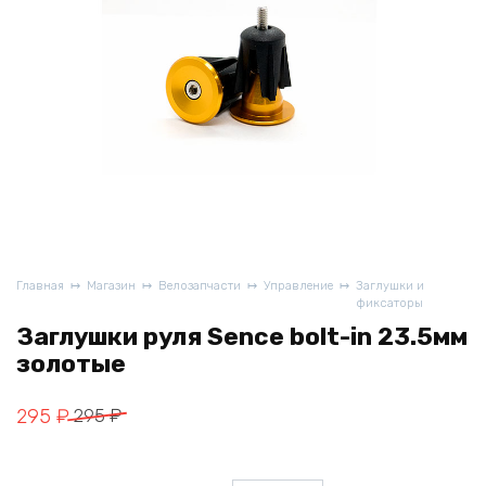
Главная
Магазин
Велозапчасти
Управление
Заглушки и
фиксаторы
Заглушки руля Sence bolt-in 23.5мм
золотые
Первоначальная
Текущая
295
₽
295
₽
цена
цена:
составляла
295 ₽.