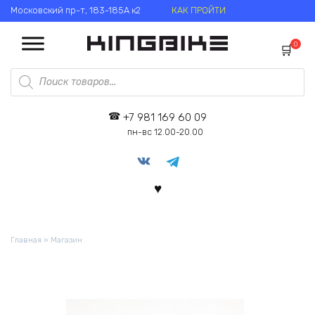
Перейти
Московский пр-т, 183-185А к2
КАК ПРОЙТИ
к
содержанию
0
Поиск
товаров
+7 981 169 60 09
пн-вс 12.00-20.00
Главная
»
Магазин