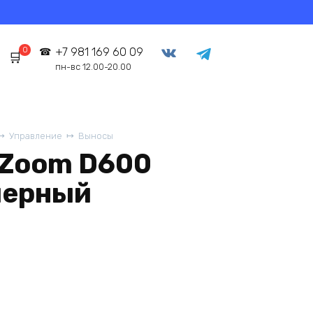
0
+7 981 169 60 09
пн-вс 12.00-20.00
Управление
Выносы
 Zoom D600
черный