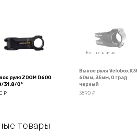
Нет в наличии
Вынос руля Velobox K3
нос руля ZOOM D600
60мм, 35мм, 0 град
0/31.8/0°
черный
В корзину
30
₽
3590
₽
ные товары