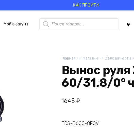
КАК ПРОЙТИ
Поиск
Мой аккаунт
товаров
Главная
Магазин
Велозапчасти
Вынос руля
60/31.8/0° 
1645
₽
TDS-D600-8FOV