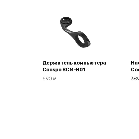
Держатель компьютера
На
Coospo BCM-B01
Co
В корзину
690
₽
38