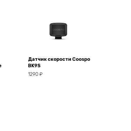
Датчик скорости Coospo
е
BK9S
В корзину
1290
₽