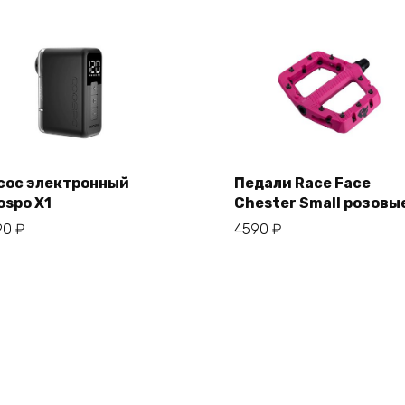
сос электронный
Педали Race Face
ospo X1
Chester Small розовы
В корзину
В корзину
90
₽
4590
₽