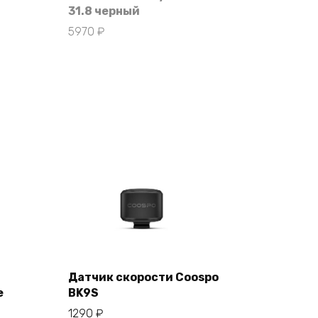
31.8 черный
5970
₽
Датчик скорости Coospo
е
BK9S
В корзину
1290
₽