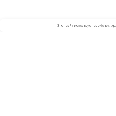
Этот сайт использует cookie для х
Санкт-Петербург, Московский пр-т, 183-185Ак2
Как нас найти
Тел:
8 (981) 169-60-09
Email:
info@kingbike.ru
12.00 – 20.00 без выходных