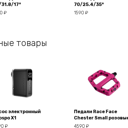
/31.8/17°
70/25.4/35°
В корзину
В корзину
90
₽
1590
₽
ные товары
сос электронный
Педали Race Face
ospo X1
Chester Small розовы
В корзину
В корзину
90
₽
4590
₽