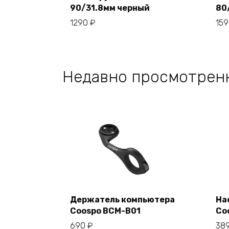
90/31.8мм черный
80
В корзину
1290
₽
15
Недавно просмотрен
Держатель компьютера
На
Coospo BCM-B01
Co
В корзину
690
₽
38