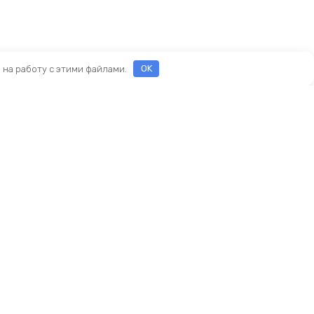
е на работу с этими файлами.
OK
ы
еды
ры
Новый KINGBIKE.RU
асти
ие
амортизаторы
реймсеты