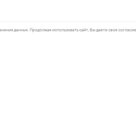
ранения данных. Продолжая использовать сайт, Вы даете свое согласи
Помощь
Раздел
Способы оплаты
Велосип
Способы доставки
Аксессуа
Договор — оферта
Велозапч
О нас
Управлен
Профиль
Вилки и 
Мои заказы
Рамы и ф