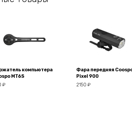
ржатель компьютера
Фара передняя Coosp
ospo MT6S
Pixel 900
В корзину
В корзину
0
₽
2150
₽