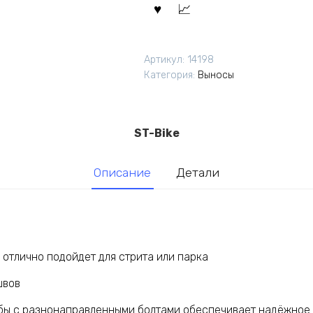
Артикул:
14198
Категория:
Выносы
ST-Bike
Описание
Детали
 отлично подойдет для стрита или парка
швов
бы с разнонаправленными болтами обеспечивает надёжное