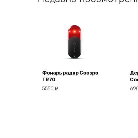
Фонарь радар Coospo
Де
TR70
Co
В корзину
5550
₽
69