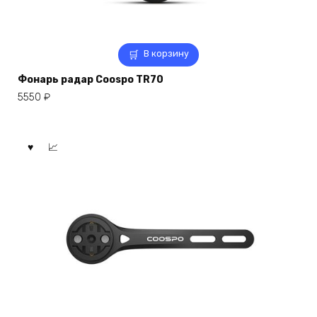
В корзину
Фонарь радар Coospo TR70
5550
₽