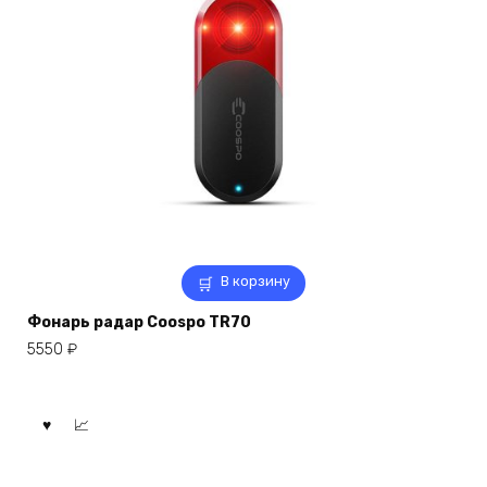
В корзину
Фонарь радар Coospo TR70
5550
₽