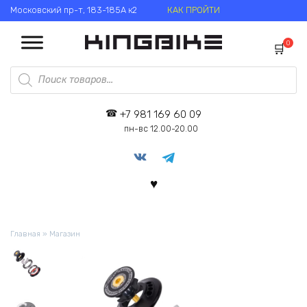
Перейти
Московский пр-т, 183-185А к2
КАК ПРОЙТИ
к
содержанию
0
Поиск
товаров
+7 981 169 60 09
пн-вс 12.00-20.00
Главная
»
Магазин