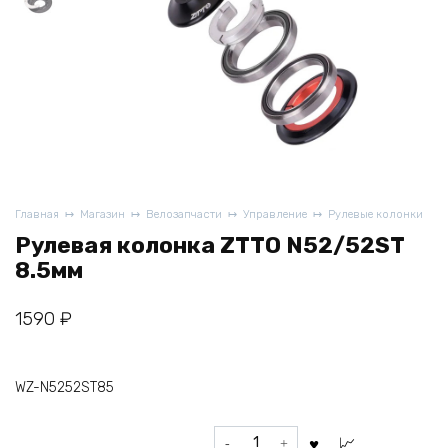
Главная
Магазин
Велозапчасти
Управление
Рулевые колонки
Рулевая колонка ZTTO N52/52ST
8.5мм
1590
₽
WZ-N5252ST85
Количество