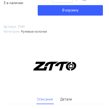
товара
3 в наличии
Рулевая
В корзину
колонка
ZTTO
N52/52ST
Артикул:
17619
8.5мм
Категория:
Рулевые колонки
Описание
Детали