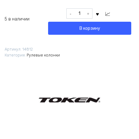
Количество
товара
5 в наличии
Рулевая
В корзину
колонка
Token
OMEGA-
Артикул:
14812
A3M
Категория:
Рулевые колонки
Integrated
1-
1.8
черная