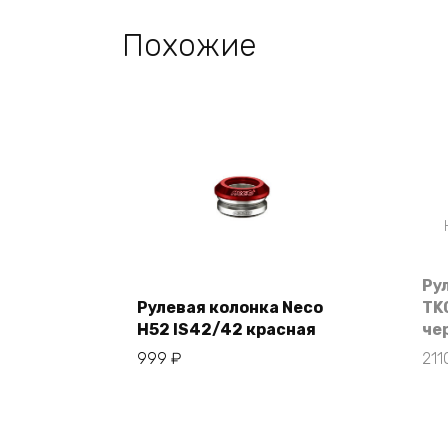
Похожие
Ру
Рулевая колонка Neco
TK
H52 IS42/42 красная
че
В корзину
999
₽
21