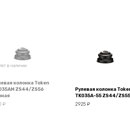
Нет в наличии
левая колонка Token
035AM ZS44/ZS56
Рулевая колонка Toke
рная
TK035A-55 ZS44/ZS5
В корзину
10
₽
2925
₽