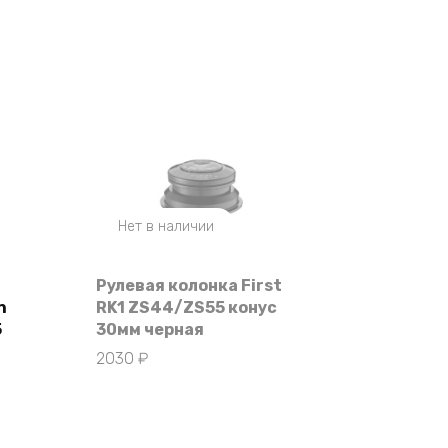
Нет в наличии
Рулевая колонка First
n
RK1 ZS44/ZS55 конус
5
30мм черная
2030
₽