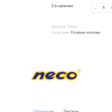
5 в наличии
Количеств
товара
Рулевая
колонка
Артикул:
13669
Neco
Категория:
Рулевые колонки
H156
ZS44/55
черная
Описание
Детали