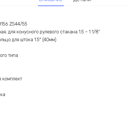
H156 ZS44/55
я, для конусного рулевого стакана 1.5 – 1 1/8”
льцо для штока 1.5″ (40мм)
ого типа
в комплект
вка