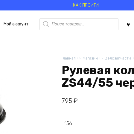
КАК ПРОЙТИ
Поиск
Мой аккаунт
товаров
Главная
Магазин
Велозапчасти
Рулевая ко
ZS44/55 че
795
₽
H156