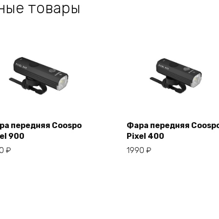
ные товары
ра передняя Coospo
Фара передняя Coosp
el 900
Pixel 400
В корзину
В корзину
50
₽
1990
₽