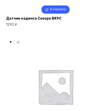
В корзину
Датчик каденса Coospo BK9C
1290
₽