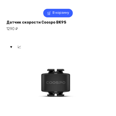
В корзину
Датчик скорости Coospo BK9S
1290
₽