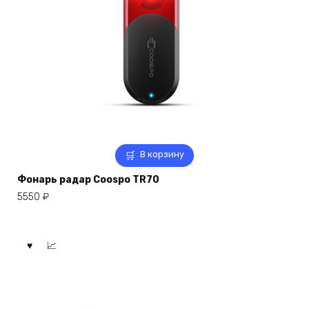
В корзину
Фонарь радар Coospo TR70
5550
₽