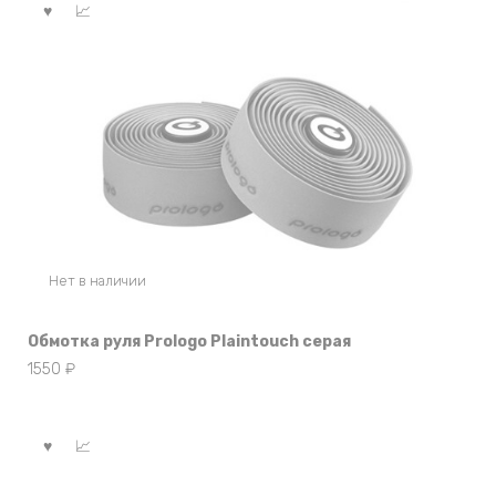
Нет в наличии
Обмотка руля Prologo Plaintouch серая
1550
₽