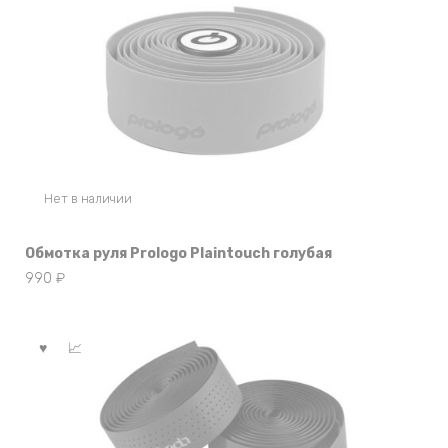
Нет в наличии
Обмотка руля Prologo Plaintouch голубая
990
₽