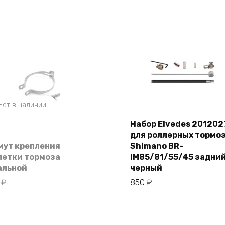
Нет в наличии
Набор Elvedes 201202
для роллерных тормо
В корзину
мут крепления
Shimano BR-
летки тормоза
IM85/81/55/45 задни
альной
черный
0
₽
850
₽