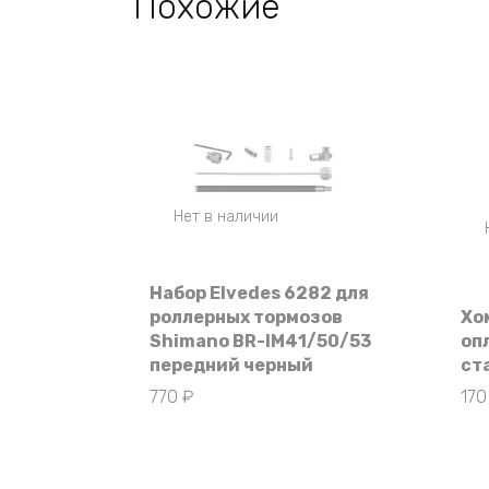
Похожие
Нет в наличии
Набор Elvedes 6282 для
роллерных тормозов
Хо
Shimano BR-IM41/50/53
оп
передний черный
ст
770
₽
17