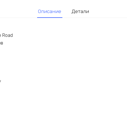
Описание
Детали
e Road
ов
у