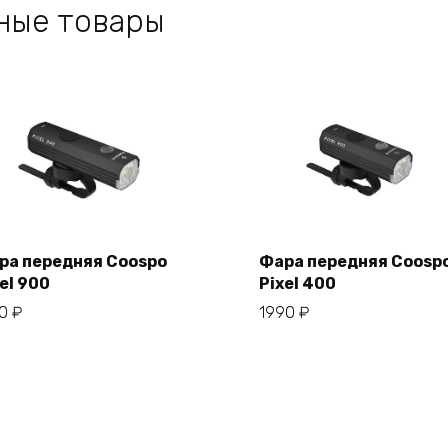
ные товары
ра передняя Coospo
Фара передняя Coosp
el 900
Pixel 400
В корзину
В корзину
50
₽
1990
₽