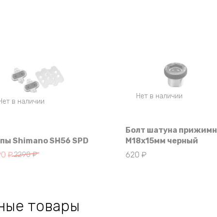
Нет в наличии
Нет в наличии
Болт шатуна прижим
пы Shimano SH56 SPD
M18x15мм черный
воначальная
кущая
90
₽
2290
₽
620
₽
на
а:
тавляла
0 ₽.
0 ₽.
ные товары