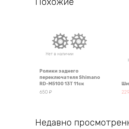
Похожие
Нет в наличии
Ролики заднего
переключателя Shimano
RD-M5100 13Т 11ск
Ши
Пер
Те
650
₽
22
це
цен
сос
229
229
Недавно просмотрен