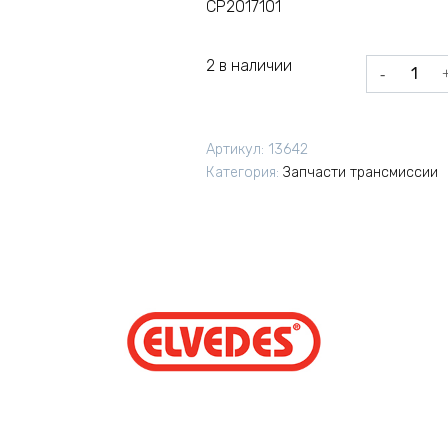
CP2017101
2 в наличии
Количеств
товара
Ролики
Elvedes
Артикул:
13642
CP2017101
Категория:
Запчасти трансмиссии
для
переключа
SRAM
12T