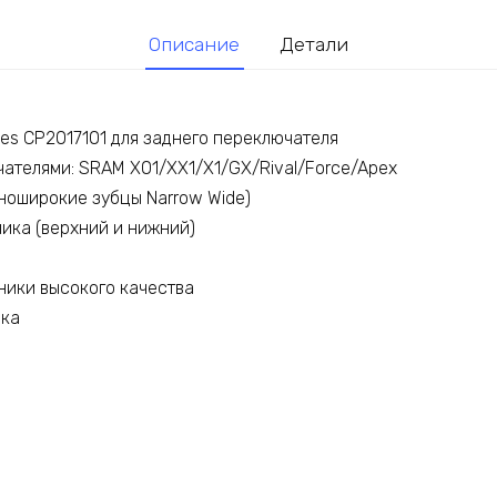
Описание
Детали
des CP2017101 для заднего переключателя
ателями: SRAM X01/XX1/X1/GX/Rival/Force/Apex
зноширокие зубцы Narrow Wide)
лика (верхний и нижний)
ики высокого качества
вка