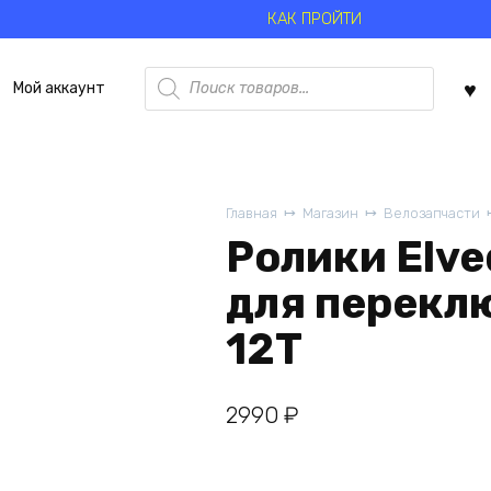
КАК ПРОЙТИ
Поиск
Мой аккаунт
товаров
Главная
Магазин
Велозапчасти
Ролики Elve
для перекл
12T
2990
₽