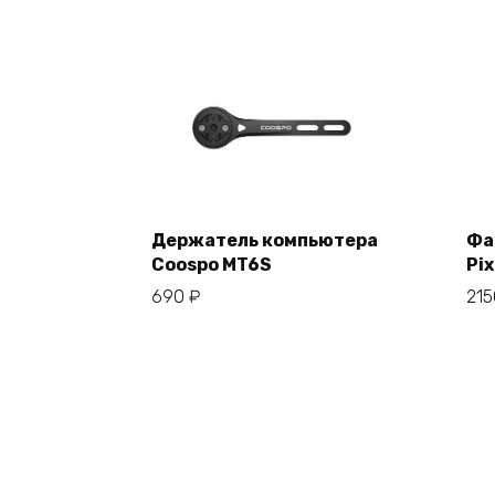
Держатель компьютера
Фа
Coospo MT6S
Pix
В корзину
690
₽
21