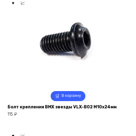
В корзину
Болт крепления BMX звезды VLX-B02 M10x24мм
115
₽