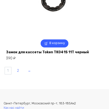
В корзину
Замок для кассеты Token TK041S 11Т черный
390
₽
1
2
→
Санкт-Петербург, Московский пр-т, 183-185Ак2
Как нас найти