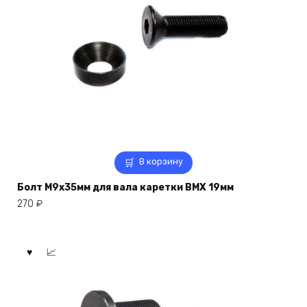
В корзину
Болт M9x35мм для вала каретки BMX 19мм
270
₽