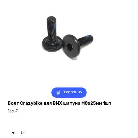
В корзину
Болт Crazybike для BMX шатуна M8x25мм 1шт
135
₽