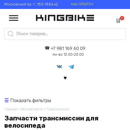
Перейти
Московский пр-т, 183-185А к2
КАК ПРОЙТИ
к
содержанию
0
Поиск
товаров
+7 981 169 60 09
пн-вс 12.00-20.00
Показать фильтры
Главная
»
Велозапчасти
»
Трансмиссия
Запчасти трансмиссии для
велосипеда