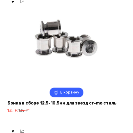
В корзину
Бонка в сборе 12.5-10.5мм для звезд cr-mo сталь
Первоначальная
Текущая
135
₽
135
₽
цена
цена:
составляла
135 ₽.
135 ₽.