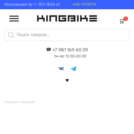
Перейти
Московский пр-т, 183-185А к2
КАК ПРОЙТИ
к
содержанию
0
Поиск
товаров
+7 981 169 60 09
пн-вс 12.00-20.00
Главная
»
Магазин