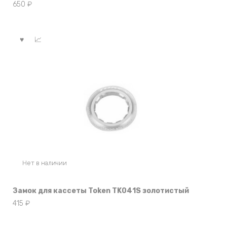
650
₽
Нет в наличии
Замок для кассеты Token TK041S золотистый
415
₽