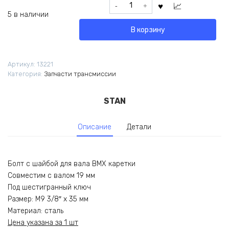
Количество
товара
5 в наличии
Болт
В корзину
M9x35мм
для
вала
Артикул:
13221
каретки
Категория:
Запчасти трансмиссии
BMX
19мм
STAN
Описание
Детали
Болт с шайбой для вала BMX каретки
Совместим с валом 19 мм
Под шестигранный ключ
Размер: M9 3/8″ x 35 мм
Материал: сталь
Цена указана за 1 шт