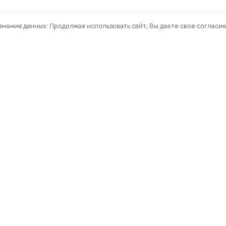
ранения данных. Продолжая использовать сайт, Вы даете свое согласи
Помощь
Раздел
Способы оплаты
Велосип
Способы доставки
Аксессуа
Договор — оферта
Велозапч
О нас
Управлен
Профиль
Вилки и 
Мои заказы
Рамы и ф