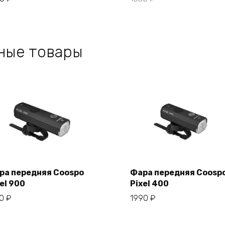
ные товары
ра передняя Coospo
Фара передняя Coosp
el 900
Pixel 400
В корзину
В корзину
50
₽
1990
₽