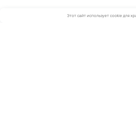
Этот сайт использует cookie для х
Санкт-Петербург, Московский пр-т, 183-185Ак2
Как нас найти
Тел:
8 (981) 169-60-09
Email:
info@kingbike.ru
12.00 – 20.00 без выходных