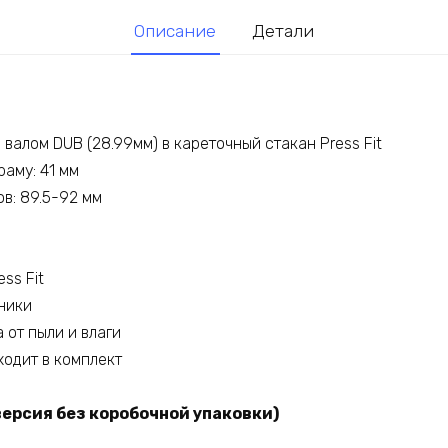
Описание
Детали
 валом DUB (28.99мм) в кареточный стакан Press Fit
аму: 41 мм
в: 89.5-92 мм
ss Fit
ники
 от пыли и влаги
ходит в комплект
версия без коробочной упаковки)