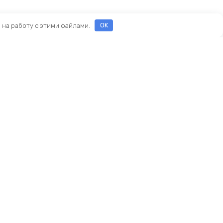
е на работу с этими файлами.
OK
ы
еды
ры
Новый KINGBIKE.RU
асти
ие
амортизаторы
реймсеты