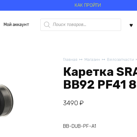
КАК ПРОЙТИ
Поиск
Мой аккаунт
товаров
Главная
Магазин
Велозапчасти
Каретка SR
BB92 PF41 
3490
₽
BB-DUB-PF-A1