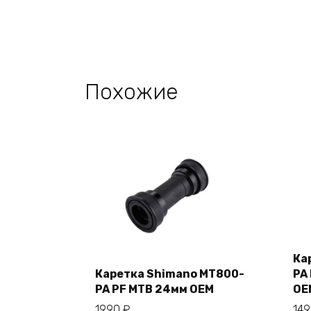
Похожие
Ка
Каретка Shimano MT800-
PA 
PA PF MTB 24мм OEM
OE
В корзину
1990
₽
14