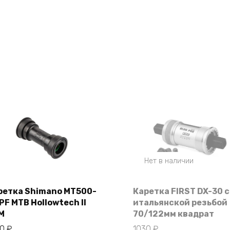
Нет в наличии
ретка Shimano MT500-
Каретка FIRST DX-30 с
PF MTB Hollowtech II
итальянской резьбой
В корзину
M
70/122мм квадрат
90
₽
1030
₽