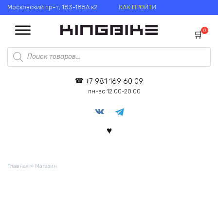
Перейти
Московский пр-т, 183-185А к2
КАК ПРОЙТИ
к
содержанию
0
Поиск
товаров
+7 981 169 60 09
пн-вс 12.00-20.00
Главная
»
Магазин