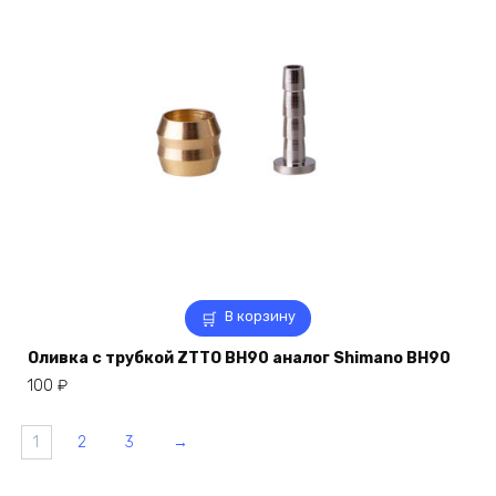
В корзину
Оливка с трубкой ZTTO BH90 аналог Shimano BH90
100
₽
1
2
3
→