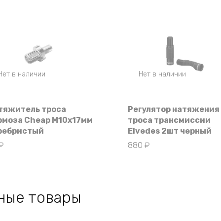
Нет в наличии
Нет в наличии
тяжитель троса
Регулятор натяжения
рмоза Cheap M10x17мм
троса трансмиссии
ребристый
Elvedes 2шт черный
₽
880
₽
ные товары