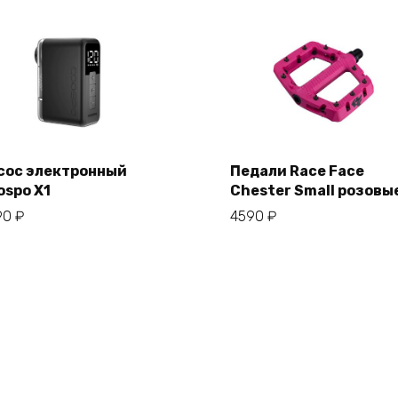
сос электронный
Педали Race Face
ospo X1
Chester Small розовы
В корзину
В корзину
90
₽
4590
₽