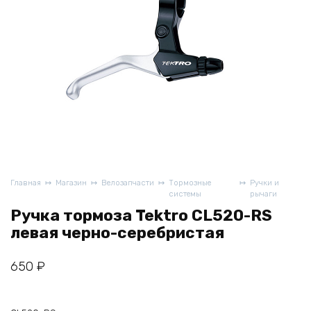
Главная
Магазин
Велозапчасти
Тормозные
Ручки и
системы
рычаги
Ручка тормоза Tektro CL520-RS
левая черно-серебристая
650
₽