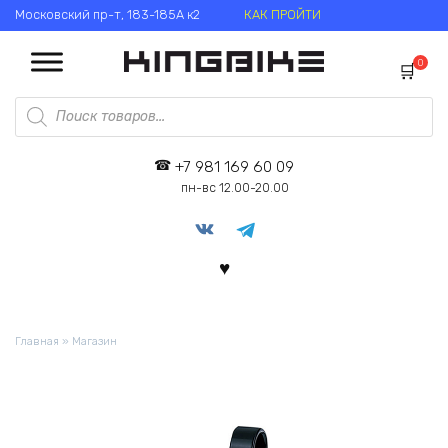
Перейти
Московский пр-т, 183-185А к2
КАК ПРОЙТИ
к
содержанию
0
Поиск
товаров
+7 981 169 60 09
пн-вс 12.00-20.00
Главная
»
Магазин