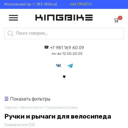
Перейти
Московский пр-т, 183-185А к2
КАК ПРОЙТИ
к
содержанию
0
Поиск
товаров
+7 981 169 60 09
пн-вс 12.00-20.00
Показать фильтры
Главная
»
Велозапчасти
»
Тормозные системы
Ручки и рычаги для велосипеда
Цены:
Показаны все (13)