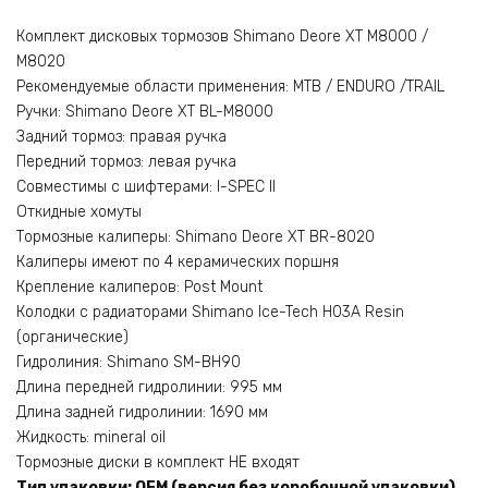
Комплект дисковых тормозов Shimano Deore XT M8000 /
M8020
Рекомендуемые области применения: MTB / ENDURO /TRAIL
Ручки: Shimano Deore XT BL-M8000
Задний тормоз: правая ручка
Передний тормоз: левая ручка
Совместимы с шифтерами: I-SPEC II
Откидные хомуты
Тормозные калиперы: Shimano Deore XT BR-8020
Калиперы имеют по 4 керамических поршня
Крепление калиперов: Post Mount
Колодки с радиаторами Shimano Ice-Tech H03A Resin
(органические)
Гидролиния: Shimano SM-BH90
Длина передней гидролинии: 995 мм
Длина задней гидролинии: 1690 мм
Жидкость: mineral oil
Тормозные диски в комплект НЕ входят
Тип упаковки: OEM (версия без коробочной упаковки)