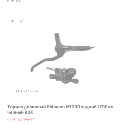
5050
₽
Нет в наличии
Тормоз дисковый Shimano MT200 задний 1700мм
черный BOX
Первоначальная
Текущая
4790
₽
4790
₽
цена
цена: