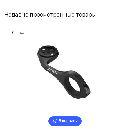
составляла
4790 ₽.
4790 ₽.
Недавно просмотренные товары
В корзину