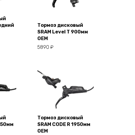
ый
едний
Тормоз дисковый
ну
SRAM Level T 900мм
В корзину
OEM
5890
₽
ый
Тормоз дисковый
950мм
SRAM CODE R 1950мм
ну
В корзину
OEM