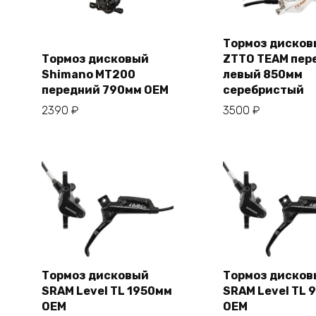
Тормоз дисков
Тормоз дисковый
ZTTO TEAM пер
В корзи
Shimano MT200
левый 850мм
В корзину
передний 790мм OEM
серебристый
2390
₽
3500
₽
Тормоз дисковый
Тормоз дисков
SRAM Level TL 1950мм
SRAM Level TL 
В корзину
В корзи
OEM
OEM