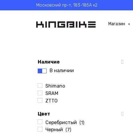
Перейти
Московский пр-т, 183-185А к2
к
содержанию
Магазин
Наличие
В наличии
Shimano
SRAM
ZTTO
Цвет
Серебристый
(1)
Черный
(7)