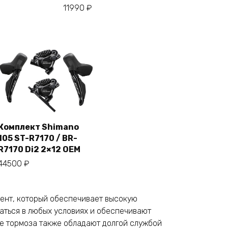
11990
₽
Комплект Shimano
105 ST-R7170 / BR-
В корзину
R7170 Di2 2×12 OEM
44500
₽
ент, который обеспечивает высокую
аться в любых условиях и обеспечивают
е тормоза также обладают долгой службой