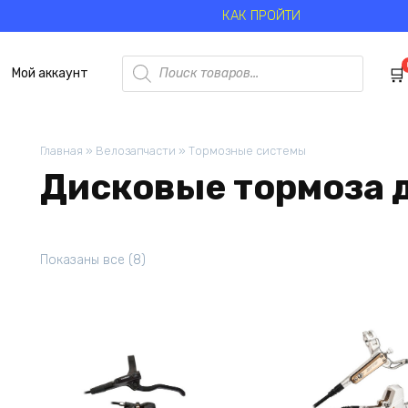
КАК ПРОЙТИ
Поиск
Мой аккаунт
товаров
Главная
»
Велозапчасти
»
Тормозные системы
Дисковые тормоза 
Цены:
Показаны все (8)
по
возрастанию