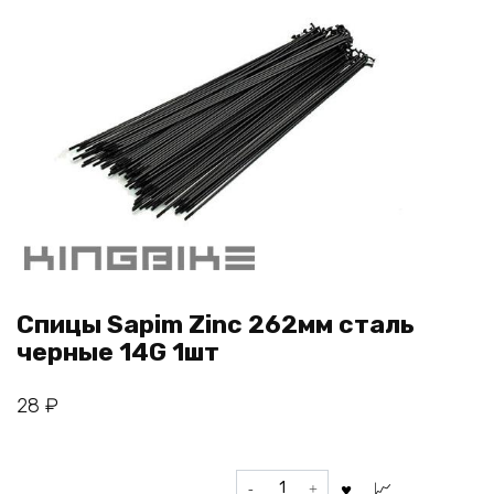
Спицы Sapim Zinc 262мм сталь
черные 14G 1шт
28
₽
Количество