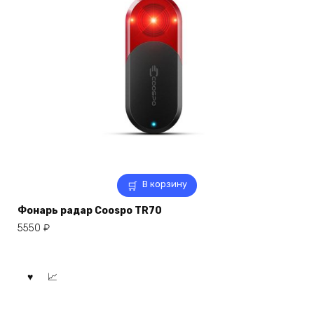
В корзину
Фонарь радар Coospo TR70
5550
₽