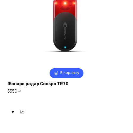
В корзину
Фонарь радар Coospo TR70
5550
₽