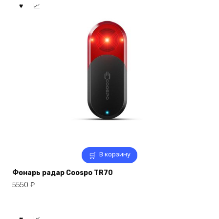
В корзину
Фонарь радар Coospo TR70
5550
₽