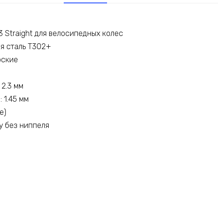
23 Straight для велосипедных колес
я сталь Т302+
оские
2.3 мм
 1.45 мм
е)
у без ниппеля