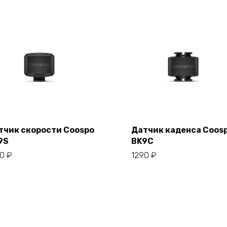
тчик скорости Coospo
Датчик каденса Coos
В корзину
В корзину
9S
BK9C
90
₽
1290
₽