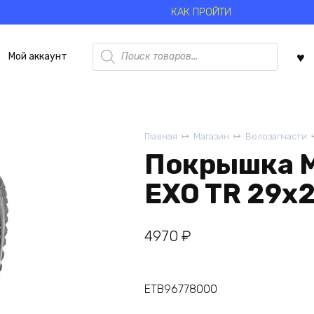
КАК ПРОЙТИ
Поиск
Мой аккаунт
товаров
Главная
Магазин
Велозапчасти
Покрышка M
EXO TR 29х2
4970
₽
ETB96778000