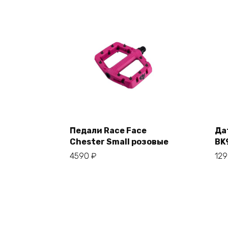
Педали Race Face
Да
В корзину
Chester Small розовые
BK
4590
₽
12