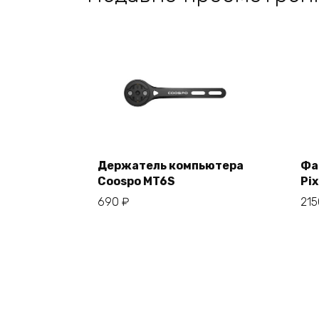
Держатель компьютера
Фа
Coospo MT6S
Pix
В корзину
690
₽
21