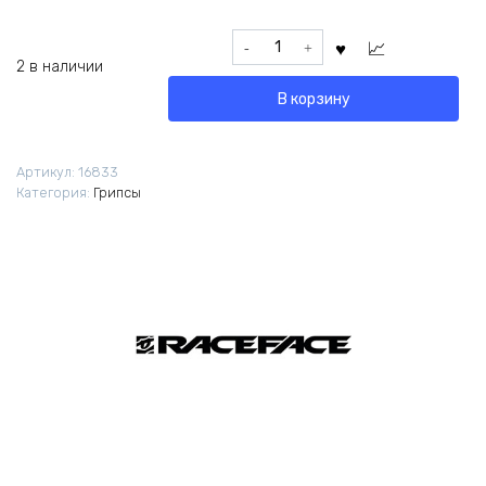
Количество
товара
2 в наличии
Грипсы
В корзину
Race
Face
Chester
Артикул:
16833
31мм
Категория:
Грипсы
серо-
черные