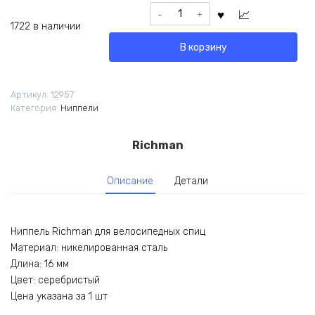
Количество
товара
1722 в наличии
Ниппель
В корзину
Richman
16мм
14G
Артикул:
12957
никелированная
Категория:
Ниппели
сталь
серебристый
Richman
Описание
Детали
Ниппель Richman для велосипедных спиц
Материал: никелированная сталь
Длина: 16 мм
Цвет: серебристый
Цена указана за 1 шт