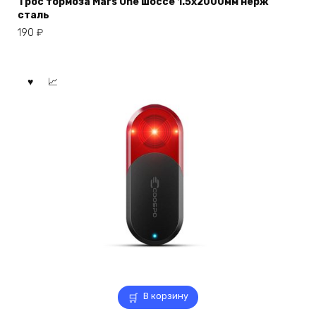
Трос тормоза Mars One шоссе 1.5х2000мм нерж
сталь
190
₽
В корзину