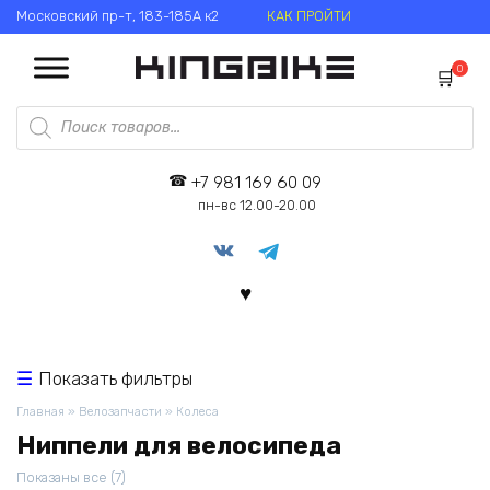
Перейти
Московский пр-т, 183-185А к2
КАК ПРОЙТИ
к
содержанию
0
Поиск
товаров
+7 981 169 60 09
пн-вс 12.00-20.00
Показать фильтры
Главная
»
Велозапчасти
»
Колеса
Ниппели для велосипеда
Цены:
Показаны все (7)