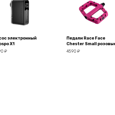
сос электронный
Педали Race Face
ospo X1
Chester Small розовы
В корзину
В корзину
90
₽
4590
₽