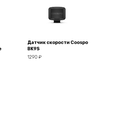
Датчик скорости Coospo
е
BK9S
В корзину
1290
₽