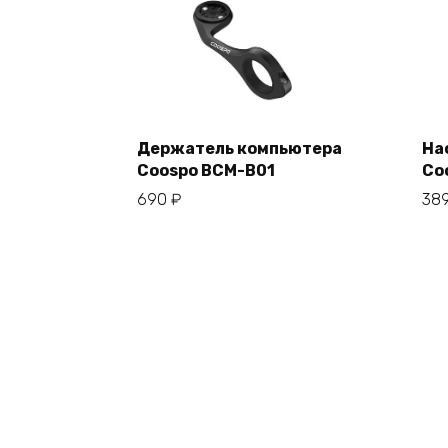
Держатель компьютера
На
Coospo BCM-B01
Co
В корзину
690
₽
38