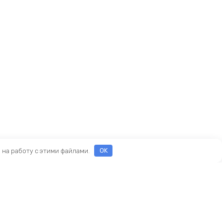
е на работу с этими файлами.
OK
ы