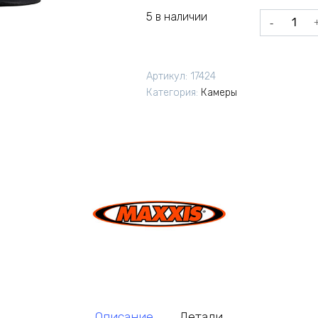
5 в наличии
Количеств
товара
Камера
Maxxis
Артикул:
17424
Welter
Категория:
Камеры
Weight
24
1.5-
2.5
AV
48мм
Описание
Детали