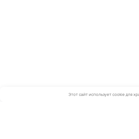
Этот сайт использует cookie для х
Санкт-Петербург, Московский пр-т, 183-185Ак2