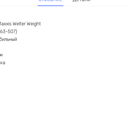
xxis Welter Weight
/63-507)
обильный
мм
вка