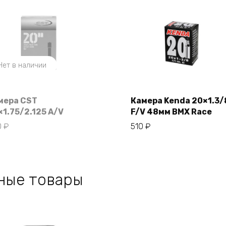
Нет в наличии
мера CST
Камера Kenda 20×1.3/
×1.75/2.125 A/V
F/V 48мм BMX Race
В корзину
0
₽
510
₽
ные товары