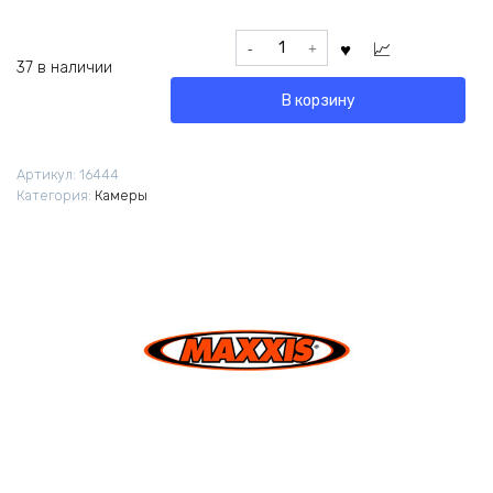
Количество
товара
37 в наличии
Камера
В корзину
Maxxis
Welter
Weight
Артикул:
16444
20х1.5-
Категория:
Камеры
2.5
AV