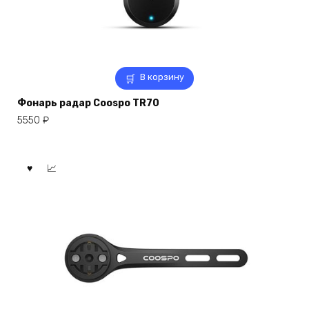
В корзину
Фонарь радар Coospo TR70
5550
₽