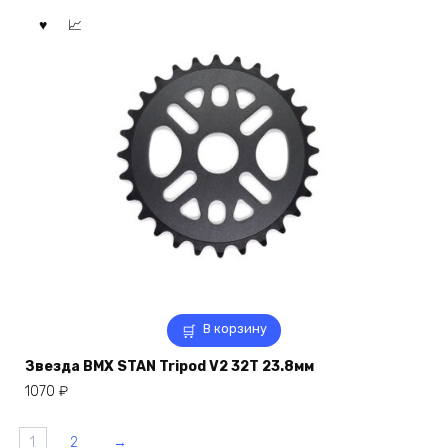
В корзину
Звезда BMX STAN Tripod V2 32Т 23.8мм
1070
₽
1
2
→