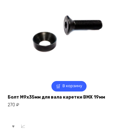
В корзину
Болт M9x35мм для вала каретки BMX 19мм
270
₽