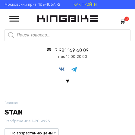
Перейти
Московский пр-т, 183-185А к2
КАК ПРОЙТИ
к
содержанию
0
Поиск
товаров
+7 981 169 60 09
пн-вс 12.00-20.00
Главная
STAN
Цены:
Отображение 1–20 из 25
по
возрастанию