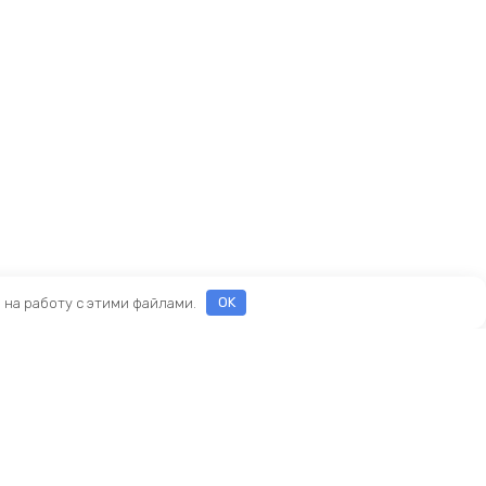
е на работу с этими файлами.
OK
ы