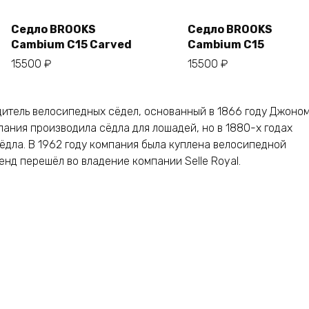
Седло BROOKS
Седло BROOKS
Cambium C15 Carved
Cambium C15
В корзину
В корзину
15500
₽
15500
₽
дитель велосипедных сёдел, основанный в 1866 году Джоно
ания производила сёдла для лошадей, но в 1880-х годах
ёдла. В 1962 году компания была куплена велосипедной
енд перешёл во владение компании Selle Royal.