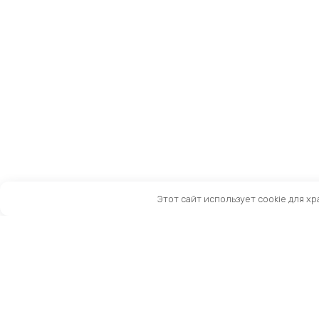
Этот сайт использует cookie для х
Санкт-Петербург, Московский пр-т, 183-185Ак2
Как нас найти