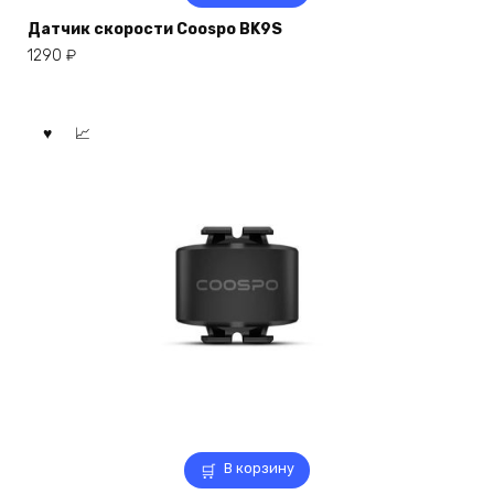
Датчик скорости Coospo BK9S
1290
₽
В корзину