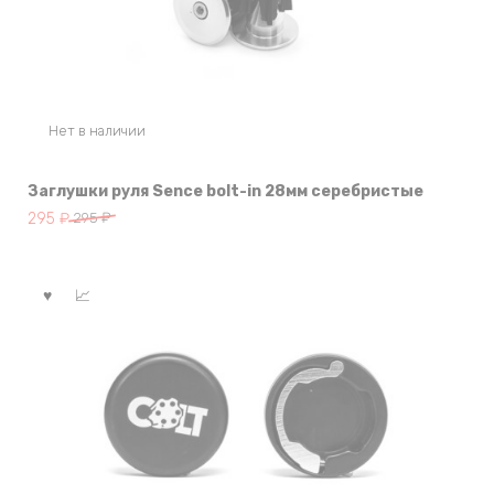
Нет в наличии
Заглушки руля Sence bolt-in 28мм серебристые
Первоначальная
Текущая
295
₽
295
₽
цена
цена:
составляла
295 ₽.
295 ₽.