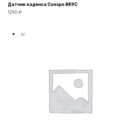
Датчик каденса Coospo BK9C
1290
₽