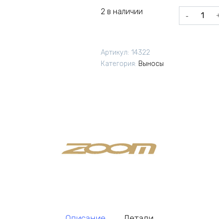
2 в наличии
Количеств
товара
Вынос
руля
Артикул:
14322
Zoom
Категория:
Выносы
D602
80/31.8/17°
Описание
Детали