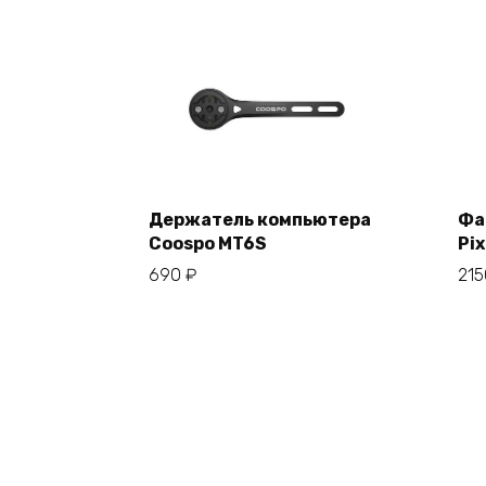
Держатель компьютера
Фа
Coospo MT6S
Pix
В корзину
690
₽
21