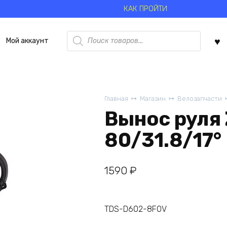
КАК ПРОЙТИ
Поиск
Мой аккаунт
товаров
Главная
Магазин
Велозапчасти
Вынос руля
80/31.8/17°
1590
₽
TDS-D602-8FOV