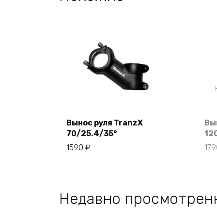
Вынос руля TranzX
Вы
70/25.4/35°
12
В корзину
1590
₽
17
Недавно просмотрен